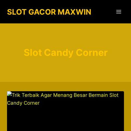
Skip
SLOT GACOR MAXWIN
to
content
Slot Candy Corner