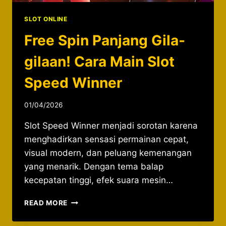
SLOT ONLINE
Free Spin Panjang Gila-
gilaan! Cara Main Slot
Speed Winner
01/04/2026
Slot Speed Winner menjadi sorotan karena
menghadirkan sensasi permainan cepat,
visual modern, dan peluang kemenangan
yang menarik. Dengan tema balap
kecepatan tinggi, efek suara mesin…
FREE
READ MORE
SPIN
PANJANG