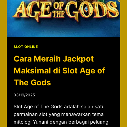
SLOT ONLINE
Cara Meraih Jackpot
Maksimal di Slot Age of
The Gods
03/19/2025
Slot Age of The Gods adalah salah satu
permainan slot yang menawarkan tema
mitologi Yunani dengan berbagai peluang