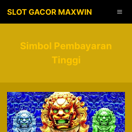
Skip
SLOT GACOR MAXWIN
to
content
Simbol Pembayaran
Tinggi