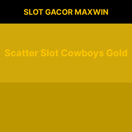
SLOT GACOR MAXWIN
Scatter Slot Cowboys Gold