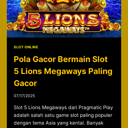
SLOT ONLINE
Pola Gacor Bermain Slot
5 Lions Megaways Paling
Gacor
07/17/2025
Slot 5 Lions Megaways dari Pragmatic Play
adalah salah satu game slot paling populer
dengan tema Asia yang kental. Banyak