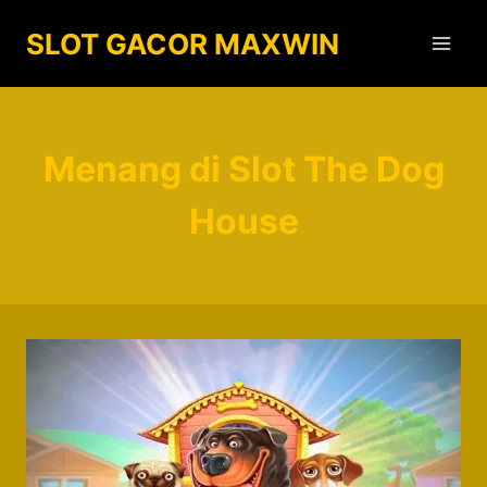
Skip
SLOT GACOR MAXWIN
to
content
Menang di Slot The Dog
House