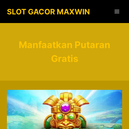
Skip
SLOT GACOR MAXWIN
to
content
Manfaatkan Putaran
Gratis