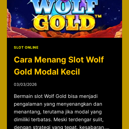
SLOT ONLINE
Cara Menang Slot Wolf
Gold Modal Kecil
03/03/2026
Bermain slot Wolf Gold bisa menjadi
pengalaman yang menyenangkan dan
menantang, terutama jika modal yang
dimiliki terbatas. Meski terdengar sulit,
dengan strategi yang tepat, kesabaran,…