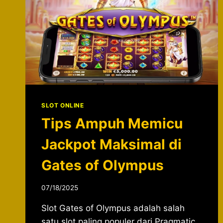
SLOT ONLINE
Tips Ampuh Memicu
Jackpot Maksimal di
Gates of Olympus
07/18/2025
Slot Gates of Olympus adalah salah
satu slot paling populer dari Pragmatic