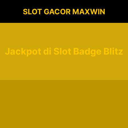
SLOT GACOR MAXWIN
Jackpot di Slot Badge Blitz