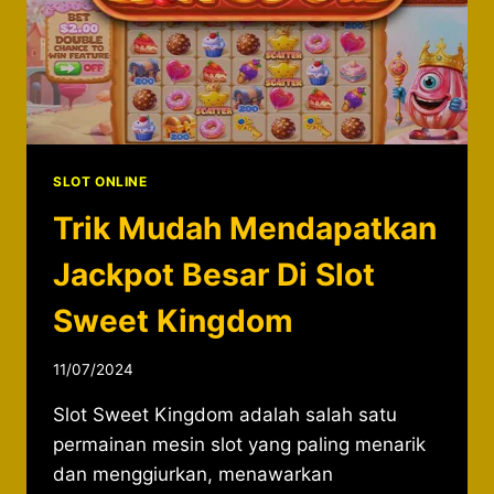
SLOT ONLINE
Trik Mudah Mendapatkan
Jackpot Besar Di Slot
Sweet Kingdom
11/07/2024
Slot Sweet Kingdom adalah salah satu
permainan mesin slot yang paling menarik
dan menggiurkan, menawarkan