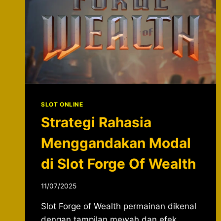
SLOT ONLINE
Strategi Rahasia
Menggandakan Modal
di Slot Forge Of Wealth
11/07/2025
Slot Forge of Wealth permainan dikenal
dengan tampilan mewah dan efek