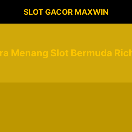
SLOT GACOR MAXWIN
ra Menang Slot Bermuda Ric