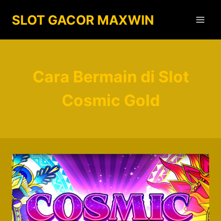
Skip
SLOT GACOR MAXWIN
to
content
Cara Bermain di Slot
Cosmic Gold