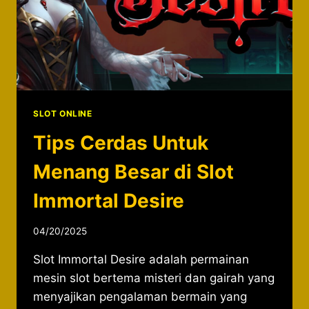
SLOT ONLINE
Tips Cerdas Untuk
Menang Besar di Slot
Immortal Desire
04/20/2025
Slot Immortal Desire adalah permainan
mesin slot bertema misteri dan gairah yang
menyajikan pengalaman bermain yang