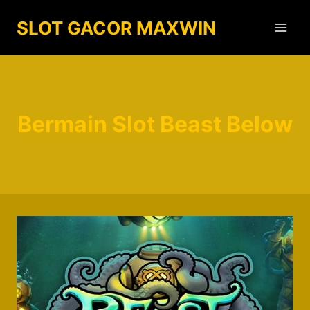
Skip
SLOT GACOR MAXWIN
to
content
Bermain Slot Beast Below