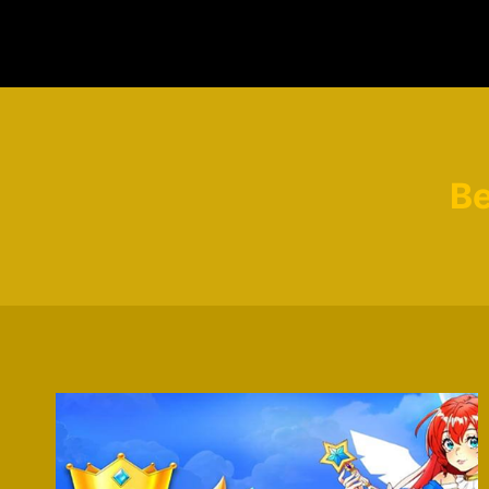
Skip
to
content
Be