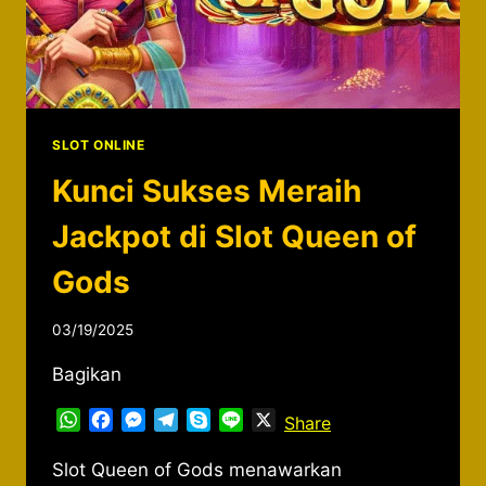
SLOT ONLINE
Kunci Sukses Meraih
Jackpot di Slot Queen of
Gods
03/19/2025
Bagikan
WhatsApp
Facebook
Messenger
Telegram
Skype
Line
X
Share
Slot Queen of Gods menawarkan