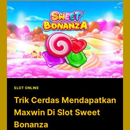
DI
SLOT
HIMALAYAN
WILD
SLOT ONLINE
Trik Cerdas Mendapatkan
Maxwin Di Slot Sweet
Bonanza