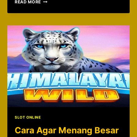
RAHASIA
READ MORE
JACKPOT
BESAR
BERMAIN
DI
SLOT
POWER
OF
POSEIDON
SLOT ONLINE
Cara Agar Menang Besar