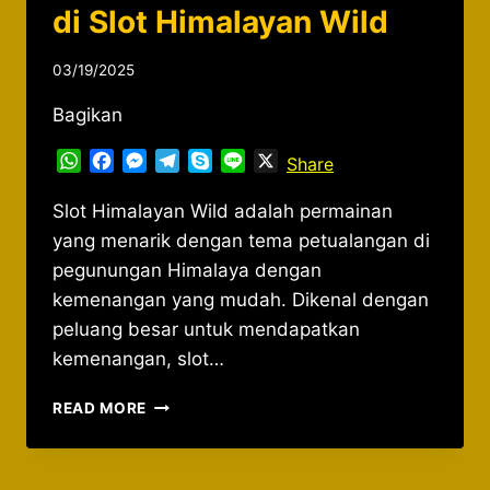
di Slot Himalayan Wild
03/19/2025
Bagikan
WhatsApp
Facebook
Messenger
Telegram
Skype
Line
X
Share
Slot Himalayan Wild adalah permainan
yang menarik dengan tema petualangan di
pegunungan Himalaya dengan
kemenangan yang mudah. Dikenal dengan
peluang besar untuk mendapatkan
kemenangan, slot…
CARA
READ MORE
AGAR
MENANG
BESAR