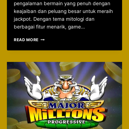
pengalaman bermain yang penuh dengan
keajaiban dan peluang besar untuk meraih
jackpot. Dengan tema mitologi dan
berbagai fitur menarik, game…
KUNCI
READ MORE
SUKSES
MERAIH
JACKPOT
DI
SLOT
QUEEN
OF
GODS